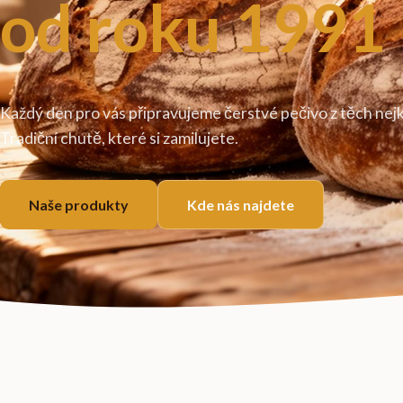
od roku 1991
Každý den pro vás připravujeme čerstvé pečivo z těch nejk
Tradiční chutě, které si zamilujete.
Naše produkty
Kde nás najdete